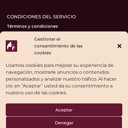
CONDICIONES DEL SERVICIO
Términos y condiciones
Pago seguro
Gestionar el
Contacta con nosotros
consentimiento de las
cookies
Usamos cookies para mejorar su experiencia de
navegación, mostrarle anuncios o contenidos
MIS REDES SOCIALES
personalizados y analizar nuestro tráfico. Al hacer
clic en “Aceptar” usted da su consentimiento a
nuestro uso de las cookies.
Aceptar
© 2026 Catas y Maridajes - Diseño
lapeorempresadelmundo.es
Denegar